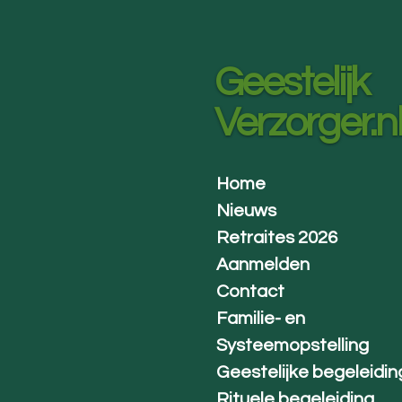
Ga
direct
naar
Geestelijk
de
hoofdinhoud
Verzorger.n
Home
Nieuws
Retraites 2026
Aanmelden
Contact
Familie- en
Systeemopstelling
Geestelijke begeleidin
Rituele begeleiding