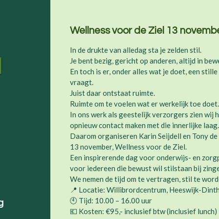
Wellness voor de Ziel 13 novemb
In de drukte van alledag sta je zelden stil.
l
Je bent bezig, gericht op anderen, altijd in bew
En toch is er, onder alles wat je doet, een still
vraagt.
Juist daar ontstaat ruimte.
Ruimte om te voelen wat er werkelijk toe doet
In ons werk als geestelijk verzorgers zien wi
opnieuw contact maken met die innerlijke laag
Daarom organiseren Karin Seijdell en Tony de
13 november, Wellness voor de Ziel.
Een inspirerende dag voor onderwijs- en zorgp
voor iedereen die bewust wil stilstaan bij zing
We nemen de tijd om te vertragen, stil te worde
📍 Locatie: Willibrordcentrum, Heeswijk-Dint
🕙 Tijd: 10.00 – 16.00 uur
g
💶 Kosten: €95,- inclusief btw (inclusief lunch)