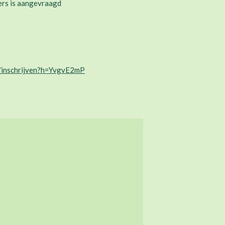
ers is aangevraagd
nl/inschrijven?h=YvgvE2mP