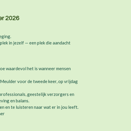
er 2026
eging.
e plek in jezelf — een plek die aandacht
.
j hoe waardevol het is wanneer mensen
.
 Meulder voor de tweede keer, op vrijdag
rofessionals, geestelijk verzorgers en
eving en balans.
n en te luisteren naar wat er in jou leeft.
her